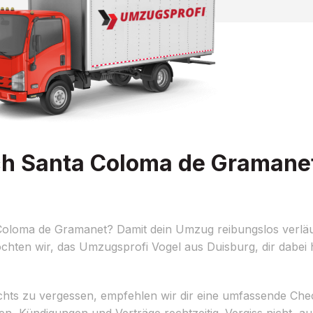
h Santa Coloma de Gramane
loma de Gramanet? Damit dein Umzug reibungslos verläuft
hten wir, das Umzugsprofi Vogel aus Duisburg, dir dabei h
ts zu vergessen, empfehlen wir dir eine umfassende Checkl