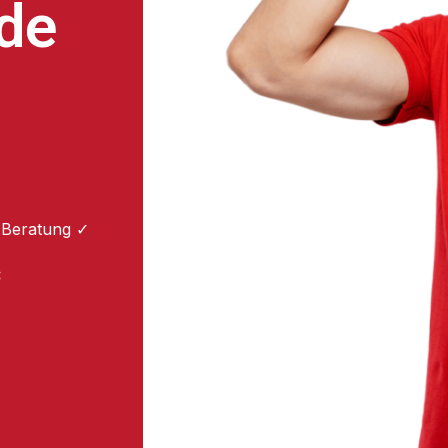
de
 Beratung ✓
: