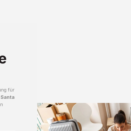
e
ung für
 Santa
an