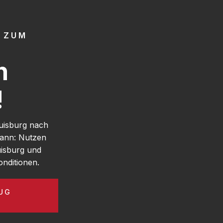
 ZUM
h
!
uisburg nach
kann: Nutzen
isburg und
nditionen.
UG