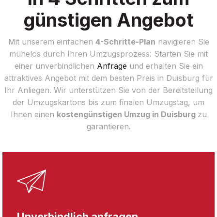
günstigen Angebot
Mit unserem einfachen
4-Schritte-Plan
navigieren Sie
mühelos durch Ihren Umzugsprozess: Starten Sie mit
einer unverbindlichen
Anfrage
und erhalten Sie ein
attraktives Angebot mit dem besten Preis in Duisburg für
Ihr Anliegen. Wir unterstützen Sie von der Bereitstellung
der Umzugskartons bis zum finalen Umzugstag, um
Ihnen einen
kostengünstigen Umzug in Duisburg
zu
garantieren.
Unverbindlich anfragen