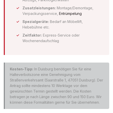
Zusatzleistungen:
Montage/Demontage,
Verpackungsservice,
Entrümpelung
Spezialgeräte:
Bedarf an Möbellift,
Hebebühne etc.
Zeitfaktor:
Express-Service oder
Wochenendaufschlag
Kosten-Tipp:
In Duisburg benötigen Sie für eine
Halteverbotszone eine Genehmigung vom
Straßenverkehrsamt (Saarstraße 1, 47051 Duisburg). Der
Antrag sollte mindestens 10 Werktage vor dem
gewünschten Termin gestellt werden. Die Kosten
betragen je nach Länge zwischen 90 und 150 Euro. Wir
können diese Formalitäten gerne für Sie übernehmen.