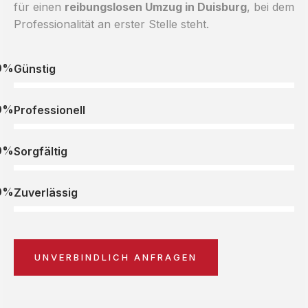
für einen
reibungslosen Umzug in Duisburg
, bei dem
Professionalität an erster Stelle steht.
0%
Günstig
0%
Professionell
0%
Sorgfältig
0%
Zuverlässig
UNVERBINDLICH ANFRAGEN