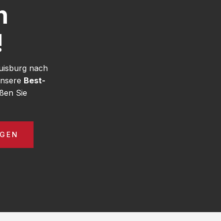
h
!
uisburg nach
unsere
Best-
ßen Sie
AGEN