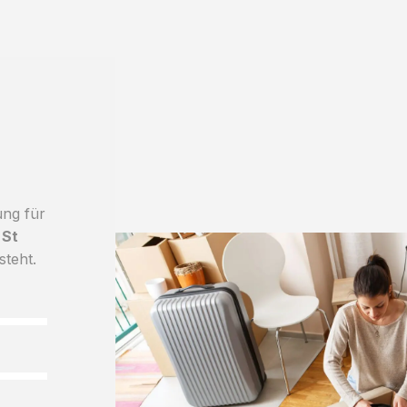
ung für
 St
steht.