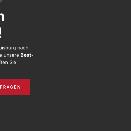
h
!
uisburg nach
ie unsere
Best-
ßen Sie
NFRAGEN