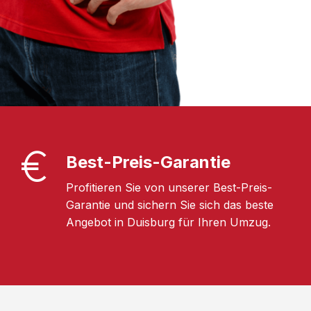
Best-Preis-Garantie
Profitieren Sie von unserer Best-Preis-
Garantie und sichern Sie sich das beste
Angebot in Duisburg für Ihren Umzug.