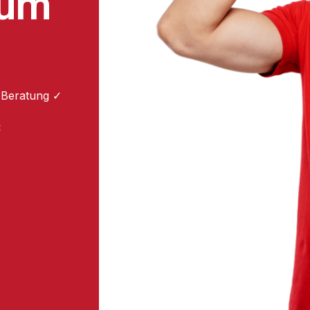
zum
 Beratung ✓
: