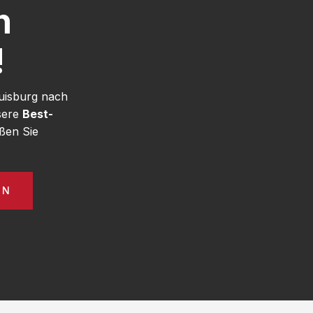
h
!
uisburg nach
sere
Best-
ßen Sie
EN