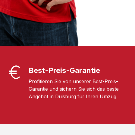
Best-Preis-Garantie
Profitieren Sie von unserer Best-Preis-
Garantie und sichern Sie sich das beste
Angebot in Duisburg für Ihren Umzug.