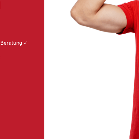
m
 Beratung ✓
: