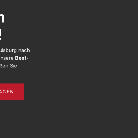
h
!
uisburg nach
 unsere
Best-
ßen Sie
AGEN