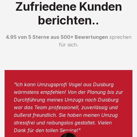
Zufriedene Kunden
berichten..
4.95 von 5 Sterne aus 500+ Bewertungen
sprechen
für sich.
"Ich kann Umzugsprofi Vogel aus Duisburg
wärmstens empfehlen! Von der Planung bis zur
Durchführung meines Umzugs nach Duisburg
war das Team professionell, zuverlässig und
äußerst freundlich. Sie haben meinen Umzug
stressfrei und reibungslos gestaltet. Vielen
Dank für den tollen Service!"