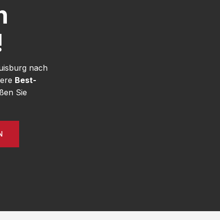
h
!
uisburg nach
sere
Best-
ßen Sie
N