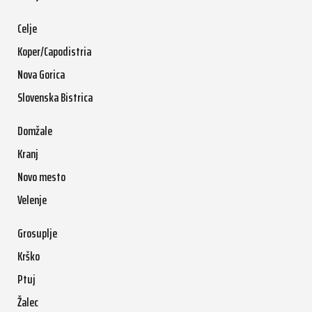
Celje
Koper/Capodistria
Nova Gorica
Slovenska Bistrica
Domžale
Kranj
Novo mesto
Velenje
Grosuplje
Krško
Ptuj
Žalec