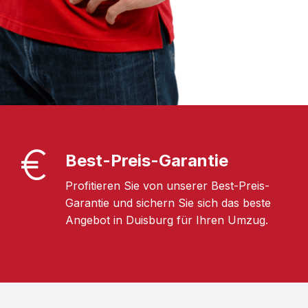
Best-Preis-Garantie
Profitieren Sie von unserer Best-Preis-
Garantie und sichern Sie sich das beste
Angebot in Duisburg für Ihren Umzug.