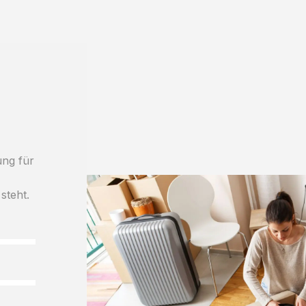
ung für
steht.