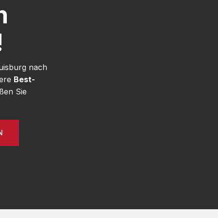
h
!
uisburg nach
sere
Best-
ßen Sie
N