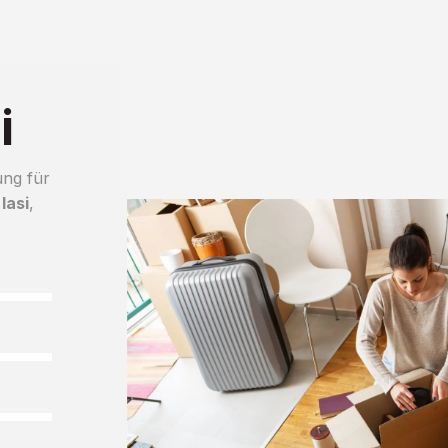
i
ung für
Iasi
,