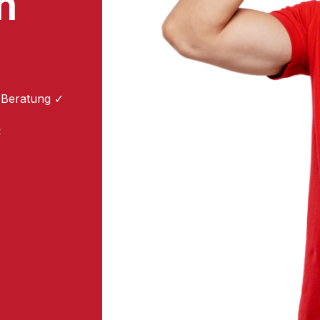
n
 Beratung ✓
: