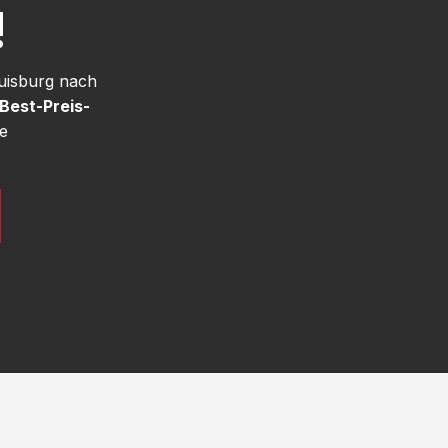
!
uisburg nach
Best-Preis-
e