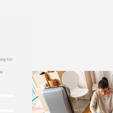
ung für
le