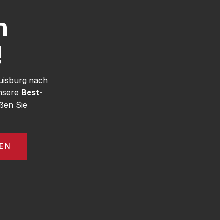
h
!
uisburg nach
unsere
Best-
ßen Sie
EN