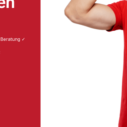
en
 Beratung ✓
: