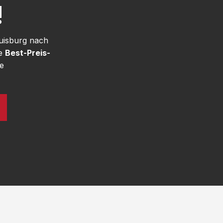
!
uisburg nach
re
Best-Preis-
e