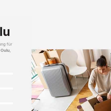
lu
ung für
 Oulu
,