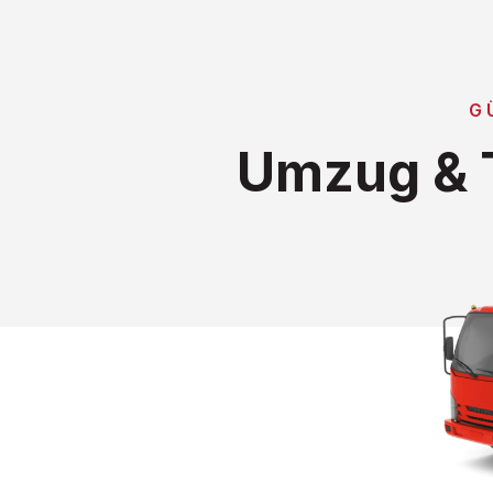
G
Umzug & T