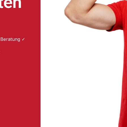
ten
 Beratung ✓
: