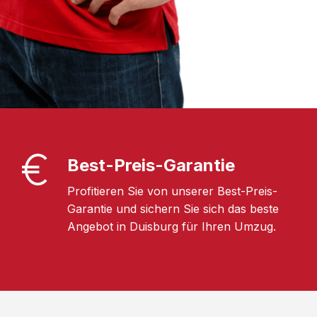
Best-Preis-Garantie
Profitieren Sie von unserer Best-Preis-
Garantie und sichern Sie sich das beste
Angebot in Duisburg für Ihren Umzug.