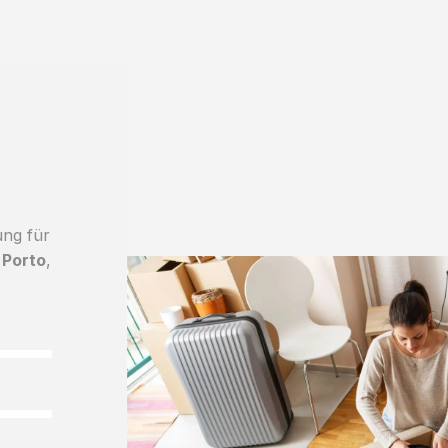
ung für
 Porto
,