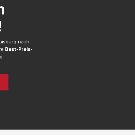
h
!
uisburg nach
ere
Best-Preis-
e