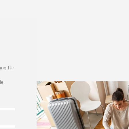
ung für
le