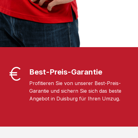
Best-Preis-Garantie
Profitieren Sie von unserer Best-Preis-
Garantie und sichern Sie sich das beste
Angebot in Duisburg für Ihren Umzug.