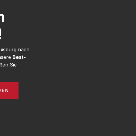
h
!
uisburg nach
unsere
Best-
ßen Sie
GEN